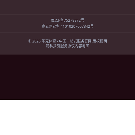
豫ICP备75278872号
豫公网安备 41010207007342号
© 2026 乐竞体育 - 中国一站式服务官网 版权说明
隐私指引
服务协议
内容地图