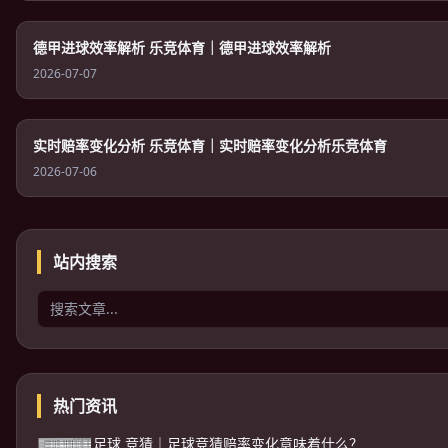
德甲进球效率解析 乐竞体育｜德甲进球效率解析
2026-07-07
实时赔率变化分析 乐竞体育｜实时赔率变化分析乐竞体育
2026-07-06
站内搜索
热门资讯
足球 竞猜｜足球竞猜赔率变化意味着什么？