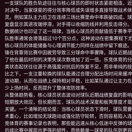
一支球队的胜负轨迹往往与核心球员的即时状态紧密相连，近
对决中，当家球星的得分效率降低或失误增多直接导致战术体
灵。例如某队主力后卫在连续三场比赛里命中率跌破四成，球
复盘显示其进攻端停滞，对手得以收缩防线并利用反击得分。
数据统计也印证了这一规律，当核心球员的贡献值低于赛季平
队胜率通常会滑落超过10个百分点，这种波动在密集赛程下
核心球员的体能储备与心理调节能力同样在战绩中留下痕迹。
锋在背靠背比赛中因疲劳导致三分球命中率骤降，球队近期战
了他在最后时刻的决策失误次数增加了近一倍。乐竞体育的分
类状态起伏往往源于高强度对抗后的恢复不足，而非单纯的技
比之下，一支注重轮换的球队能通过合理分配出场时间来缓冲
波动期，从而在战绩上保持相对平稳，比如某队通过让主力在
少上场时间，反而提升了整体攻防效率。
从整体趋势看，核心球员状态波动对球队近期战绩复盘的影响
短期放大效应，但长期而言，球队的战术深度和板凳厚度才是
关键。一个清晰的结论是：当核心球员状态下滑时，球队需要
术重心，比如增加无球跑动或强化防守轮转，否则容易陷入连
竞体育的赛事记录也表明，那些能迅速从核心低迷中反弹的球
后续比赛中展现出更强的韧性，而依赖单一球星的队伍则更容